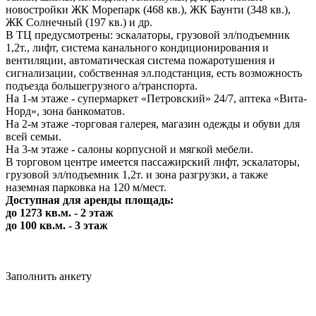
новостройки ЖК Морепарк (468 кв.), ЖК Баунти (348 кв.),
ЖК Солнечный (197 кв.) и др.
В ТЦ предусмотрены: эскалаторы, грузовой эл/подъемник
1,2т., лифт, система канального кондиционирования и
вентиляции, автоматическая система пожаротушения и
сигнализации, собственная эл.подстанция, есть возможность
подъезда большегрузного а/транспорта.
На 1-м этаже - супермаркет «Петровский» 24/7, аптека «Вита-
Норд», зона банкоматов.
На 2-м этаже -торговая галерея, магазин одежды и обуви для
всей семьи.
На 3-м этаже - салоны корпусной и мягкой мебели.
В торговом центре имеется пассажирский лифт, эскалаторы,
грузовой эл/подъемник 1,2т. и зона разгрузки, а также
наземная парковка на 120 м/мест.
Доступная для аренды площадь:
до 1273 кв.м. - 2 этаж
до 100 кв.м. - 3 этаж
Заполнить анкету