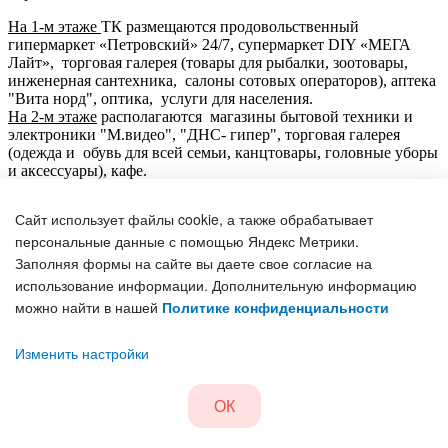
На 1-м этаже
ТК размещаются продовольственный
гипермаркет «Петровский» 24/7, супермаркет DIY «МЕГА
Лайт», торговая галерея (товары для рыбалки, зоотовары,
инженерная сантехника, салоны сотовых операторов), аптека
"Вита норд", оптика, услуги для населения.
На 2-м этаже
располагаются магазины бытовой техники и
электроники "М.видео", "ДНС- гипер", торговая галерея
(одежда и обувь для всей семьи, канцтовары, головные уборы
и аксессуары), кафе.
В торговом центре предусмотрены: 2 эскалатора, грузовой
Сайт использует файлы cookie, а также обрабатывает
наружный эл/подъемник грузоподъемностью 1,5 т., система
персональные данные с помощью Яндекс Метрики.
канального кондиционирования и вентиляции,
автоматическая система пожаротушения, круглосуточная
Заполняя формы на сайте вы даете свое согласие на
охрана, система внутреннего и наружного
использование информации. Дополнительную информацию
видеонаблюдения.Имеется собственная трансформаторная эл/
можно найти в нашей
Политике конфиденциальности
подстанция.
Возможная для аренды площадь : до 1800 кв.м. на 2м
этаже.
Изменить настройки
ОК
Информация об объекте:
К «Петромост» расположен в округе Варавино - Фактория на
Т