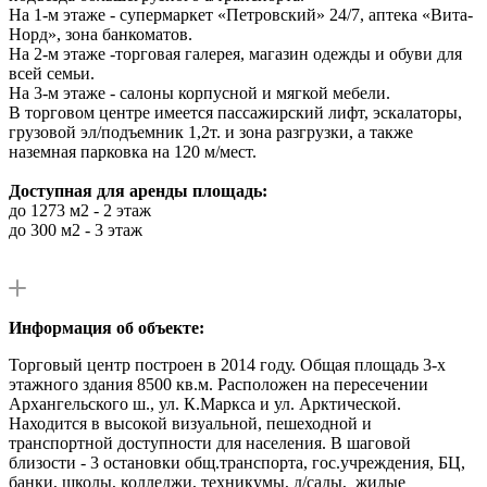
На 1-м этаже - супермаркет «Петровский» 24/7, аптека «Вита-
Норд», зона банкоматов.
На 2-м этаже -торговая галерея, магазин одежды и обуви для
всей семьи.
На 3-м этаже - салоны корпусной и мягкой мебели.
В торговом центре имеется пассажирский лифт, эскалаторы,
грузовой эл/подъемник 1,2т. и зона разгрузки, а также
наземная парковка на 120 м/мест.
Доступная для аренды площадь:
до 1273 м2 - 2 этаж
до 300 м2 - 3 этаж
Информация об объекте:
Торговый центр построен в 2014 году. Общая площадь 3-х
этажного здания 8500 кв.м. Расположен на пересечении
Архангельского ш., ул. К.Маркса и ул. Арктической.
Находится в высокой визуальной, пешеходной и
транспортной доступности для населения. В шаговой
близости - 3 остановки общ.транспорта, гос.учреждения, БЦ,
банки, школы, колледжи, техникумы, д/сады, жилые