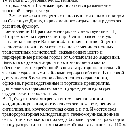
1м этаже и 2 грузовых эл/подъемника.
На цокольном и 1-м этаже
предполагается
размещение
торговой галереи, услуг.
На 2-м этаже
- фитнес-центр с панорамными окнами и видом
на Северную Двину, парк семейного отдыха, центр детского
развития, фудкорт.
Новое здание ТЦ расположено рядом с действующим ТЦ
«Петромост» на пересечении пр. Ленинградского и ул.
Папанина в округе Варавино-Фактория. Торговый центр
расположен в жилом массиве на пересечении основных
транспортных магистралей, связывающих центр и
периферийные районы города от Соломбалы до Жаровихи.
Близость окружной дороги и автомобильного моста
обеспечивает не требующий ваших затрат дополнительный
трафик с удаленными районами города и области. В шаговой
доступности 6 остановок общественного транспорта,
офисные, производственные и торговые предприятия,
дошкольные, образовательные и учреждения культуры,
студенческий городок и т.д.
В ТЦ будут предусмотрены системы вентиляции и
кондиционирования, автоматического пожаротушения и
сигнализации, круглосуточная охрана и т.д. Имеется своя
трансформаторная эл/подстанция, телекоммуникационные
сети. Есть возможность подъезда большегрузного транспорта
в зону разгрузки и наземная автомобильная парковка на 110 м/