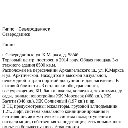
Гиппо - Северодвинск
Северодвинск
—
Гиппо
—
г Северодвинск, ул. К.Маркса, д. 58/4б
Торговый центр построен в 2014 году. Общая площадь 3-х
этажного здания 8500 кв.м.
Расположен на пересечении Архангельского ш., ул. К.Маркса
и ул. Арктической. Находится в высокой визуальной,
пешеходной и транспортной доступности для населения. В
шаговой близости - 3 остановки общ.транспорта,
гос.учреждения, БЦ, банки, школы, колледжи, техникумы, д/
сады, жилые новостройки ЖК Морепарк (468 кв.), ЖК
Баунти (348 кв.), ЖК Солнечный (197 кв.) и др.
В ТЦ предусмотрены: эскалаторы, грузовой эл/подъемник
1,2т., лифт, система канального кондиционирования и
вентиляции, автоматическая система пожаротушения и
сигнализации, собственная эл.подстанция, есть возможность
подъезда большегрузного а/транспорта.