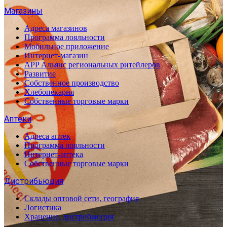
Магазины
Адреса магазинов
Программа лояльности
Мобильное приложение
Интернет-магазин
APP Альянс региональных ритейлеров
Развитие
Собственное производство
Хлебопекарня
Собственные торговые марки
Аптеки
Адреса аптек
Программа лояльности
Интернет-аптека
Собственные торговые марки
Дистрибьюция
Склады оптовой сети, география
Логистика
Хранение, дистрибьюция