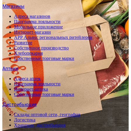
Магазины
Адреса магазинов
Программа лояльности
Мобильное приложение
Интернет-магазин
APP Альянс региональных ритейлеров
Развитие
Собственное производство
Хлебопекарня
Собственные торговые марки
Аптеки
Адреса аптек
Программа лояльности
Интернет-аптека
Собственные торговые марки
Дистрибьюция
Склады оптовой сети, география
Логистика
Хранение, дистрибьюция