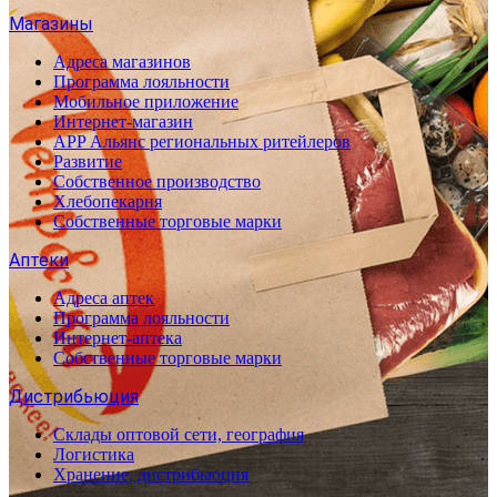
Магазины
Адреса магазинов
Программа лояльности
Мобильное приложение
Интернет-магазин
APP Альянс региональных ритейлеров
Развитие
Собственное производство
Хлебопекарня
Собственные торговые марки
Аптеки
Адреса аптек
Программа лояльности
Интернет-аптека
Собственные торговые марки
Дистрибьюция
Склады оптовой сети, география
Логистика
Хранение, дистрибьюция