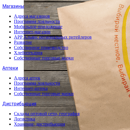
Магазины
Адреса магазинов
Программа лояльности
Мобильное приложение
Интернет-магазин
APP Альянс региональных ритейлеров
Развитие
Собственное производство
Хлебопекарня
Собственные торговые марки
Аптеки
Адреса аптек
Программа лояльности
Интернет-аптека
Собственные торговые марки
Дистрибьюция
Склады оптовой сети, география
Логистика
Хранение, дистрибьюция