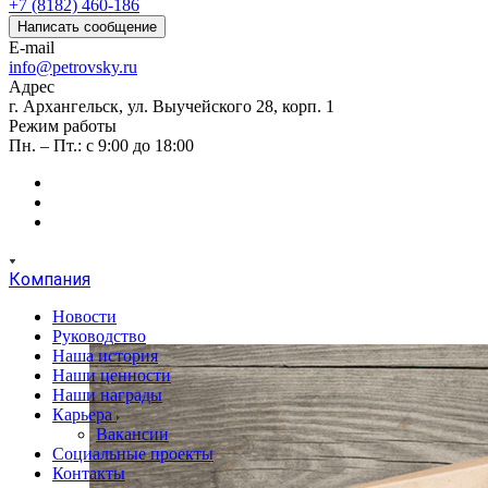
+7 (8182) 460-186
Написать сообщение
E-mail
info@petrovsky.ru
Адрес
г. Архангельск, ул. Выучейского 28, корп. 1
Режим работы
Пн. – Пт.: с 9:00 до 18:00
Компания
Новости
Руководство
Наша история
Наши ценности
Наши награды
Карьера
Вакансии
Социальные проекты
Контакты