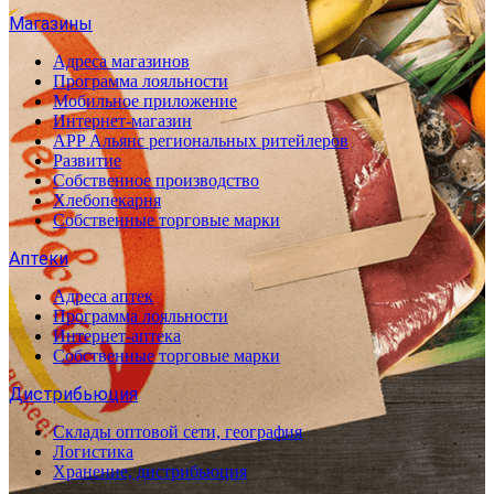
Магазины
Адреса магазинов
Программа лояльности
Мобильное приложение
Интернет-магазин
APP Альянс региональных ритейлеров
Развитие
Собственное производство
Хлебопекарня
Собственные торговые марки
Аптеки
Адреса аптек
Программа лояльности
Интернет-аптека
Собственные торговые марки
Дистрибьюция
Склады оптовой сети, география
Логистика
Хранение, дистрибьюция