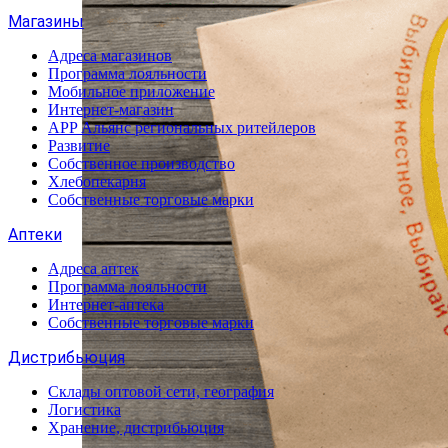
Магазины
Адреса магазинов
Программа лояльности
Мобильное приложение
Интернет-магазин
APP Альянс региональных ритейлеров
Развитие
Собственное производство
Хлебопекарня
Собственные торговые марки
Аптеки
Адреса аптек
Программа лояльности
Интернет-аптека
Собственные торговые марки
Дистрибьюция
Склады оптовой сети, география
Логистика
Хранение, дистрибьюция