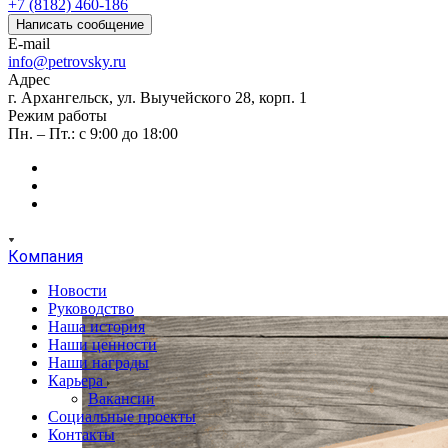
+7 (8182) 460-186
Написать сообщение
E-mail
info@petrovsky.ru
Адрес
г. Архангельск, ул. Выучейского 28, корп. 1
Режим работы
Пн. – Пт.: с 9:00 до 18:00
Компания
Новости
Руководство
Наша история
Наши ценности
Наши награды
Карьера
Вакансии
Социальные проекты
Контакты