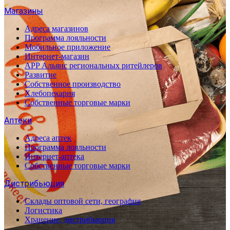
Магазины
Адреса магазинов
Программа лояльности
Мобильное приложение
Интернет-магазин
APP Альянс региональных ритейлеров
Развитие
Собственное производство
Хлебопекарня
Собственные торговые марки
Аптеки
Адреса аптек
Программа лояльности
Интернет-аптека
Собственные торговые марки
Дистрибьюция
Склады оптовой сети, география
Логистика
Хранение, дистрибьюция