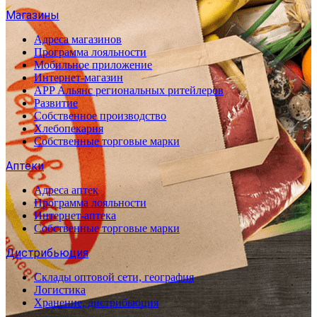
Магазины
Адреса магазинов
Программа лояльности
Мобильное приложение
Интернет-магазин
APP Альянс региональных ритейлеров
Развитие
Собственное производство
Хлебопекарня
Собственные торговые марки
Аптеки
Адреса аптек
Программа лояльности
Интернет-аптека
Собственные торговые марки
Дистрибьюция
Склады оптовой сети, география
Логистика
Хранение, дистрибьюция